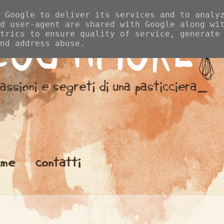
 Google to deliver its services and to analy
d user-agent are shared with Google along wi
trics to ensure quality of service, generate
nd address abuse.
me
contatti