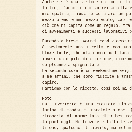
Anche se è una visione un po' ridic
follie, l'anno in cui vorrei accettar
mie qualità, riuscire ad amare un po
mezzo pieno e mai mezzo vuoto, capire
ciò che mi capita come un regalo; tra
di avvenimenti e successi lavorativi p
Facendola breve, vorrei condividere c
è ovviamente una ricetta e non una
Linzertorte
, che mia nonna austriaca 
invece un'ospite di eccezione, cioè m
compleanno a spignattare.
La seconda cosa è un weekend meravigl
a me affini, che sono riuscite a tras
capire.
Partiamo con la ricetta, così poi mi d
Note
La Linzertorte è una crostata tipic
farina di mandorle, nocciole o noci 
ricoperta di marmellata di ribes ro
lamponi oggi. Ne troverete infinite v
limone, qualcuno il lievito, ma nel m