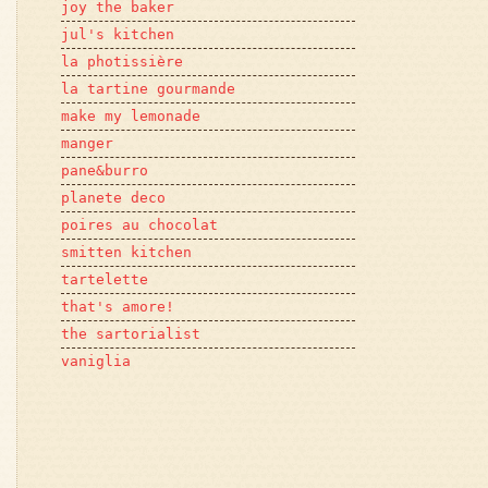
joy the baker
jul's kitchen
la photissière
la tartine gourmande
make my lemonade
manger
pane&burro
planete deco
poires au chocolat
smitten kitchen
tartelette
that's amore!
the sartorialist
vaniglia