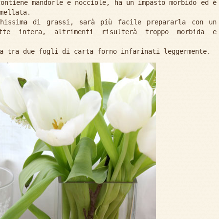
contiene mandorle e nocciole, ha un impasto morbido ed è
mellata.
chissima di grassi, sarà più facile prepararla con un
te intera, altrimenti risulterà troppo morbida e
a tra due fogli di carta forno infarinati leggermente.