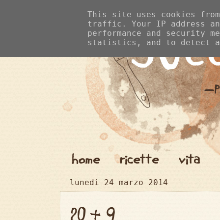
This site uses cookies from
traffic. Your IP address an
performance and security me
statistics, and to detect a
home
ricette
vita
lunedì 24 marzo 2014
20 + 9