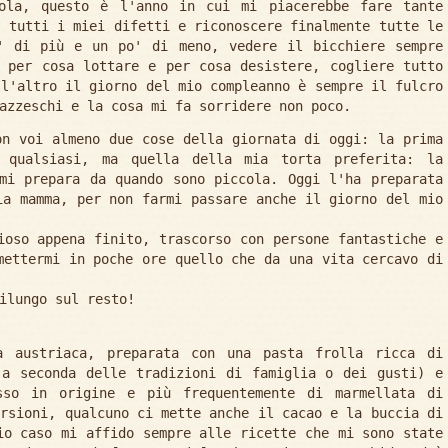
ola, questo è l'anno in cui mi piacerebbe fare tante
e tutti i miei difetti e riconoscere finalmente tutte le
' di più e un po' di meno, vedere il bicchiere sempre
 per cosa lottare e per cosa desistere, cogliere tutto
 l'altro il giorno del mio compleanno è sempre il fulcro
azzeschi e la cosa mi fa sorridere non poco.
on voi almeno due cose della giornata di oggi: la prima
 qualsiasi, ma quella della mia torta preferita: la
mi prepara da quando sono piccola. Oggi l'ha preparata
ia mamma, per non farmi passare anche il giorno del mio
ioso appena finito, trascorso con persone fantastiche e
mettermi in poche ore quello che da una vita cercavo di
ilungo sul resto!
a austriaca, preparata con una pasta frolla ricca di
(a seconda delle tradizioni di famiglia o dei gusti) e
sso in origine e più frequentemente di marmellata di
ersioni, qualcuno ci mette anche il cacao e la buccia di
io caso mi affido sempre alle ricette che mi sono state