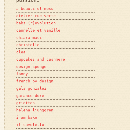
passioni
a beautiful mess
atelier rue verte
babs (r)evolution
cannelle et vanille
chiara maci
christelle
clea
cupcakes and cashmere
design sponge
fanny
french by design
gala gonzalez
garance doré
griottes
helena ljunggren
i am baker
il cavoletto