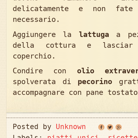
delicatamente e non fate
necessario.
Aggiungere la
lattuga
a pez
della cottura e lasciar
coperchio.
Condire con
olio extraver
spolverata di
pecorino
gratt
accompagnare con pane tostato
Posted by
Unknown
Labels:
piatti unici
,
ricette