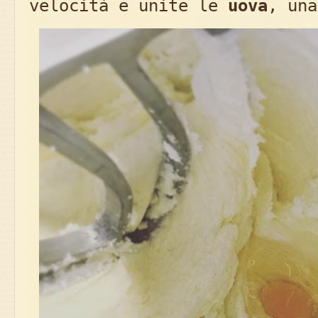
velocità e unite le
uova
, una