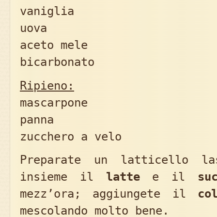
vaniglia mezza
uova 
aceto mele 1 cuc
bicarbonato 1 cuc
Ripieno:
mascarpone 50
panna 250
zucchero a velo 4 c
Preparate un latticello la
insieme il
latte
e il
su
mezz’ora; aggiungete il
co
mescolando molto bene.