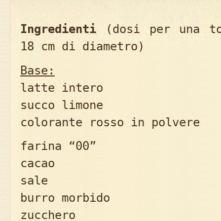
Ingredienti
(dosi per una to
18 cm di diametro)
Base:
latte intero 22
succo limone 30
colorante rosso in polvere 
farina “00” 35
cacao 15
sale 1 piz
burro morbido 15
zucchero 25