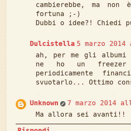
cambierebbe, ma non 
fortuna ;-)
Dubbi o idee?! Chiedi p
Dulcistella
5 marzo 2014 
ah, per me gli albumi 
ne ho un freezer
periodicamente finan
svuotarlo... Ottimo con
Unknown
7 marzo 2014 al
Ma allora sei avanti!! 
Rispondi