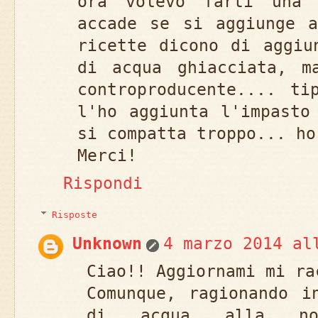
ora volevo farti una 
accade se si aggiunge a
ricette dicono di aggiu
di acqua ghiacciata, m
controproducente.... ti
l'ho aggiunta l'impasto
si compatta troppo... ho
Merci!
Rispondi
Risposte
Unknown
4 marzo 2014 al
Ciao!! Aggiornami mi ra
Comunque, ragionando i
di acqua alla no