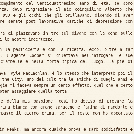
mpimento del ventiquattresimo anno di età; se sono
nza, devo ringraziare il mio coinquilino Alberto che
i DVD e gli occhi che gli brillavano, dicendo di aver
re serate post lavorative cariche di depressione con
era ci piazzavamo in tre sul divano con la cena sulle
i le nostre incertezze.
on la pasticceria e con la ricetta: ecco, oltre a far
, l'agente Cooper si dilettava nell'affogare le sue
 ciambelle e nella torta tipica del luogo: la pie di
ava, Kyle MacLachlan, è lo stesso che interpretò poi il
 the City, uno dei cult tra le amiche di quegli anni e
egie mi faceva sempre un certo effetto; quel che è certo
oter assaggiare quella torta.
e della mia passione, così ho deciso di provare la
arina bianca con grano saraceno e farina di mandorle e
mpasto il giorno prima, per il resto non ho apportato
in Peaks, ma ancora qualche prova e sarò soddisfatta e