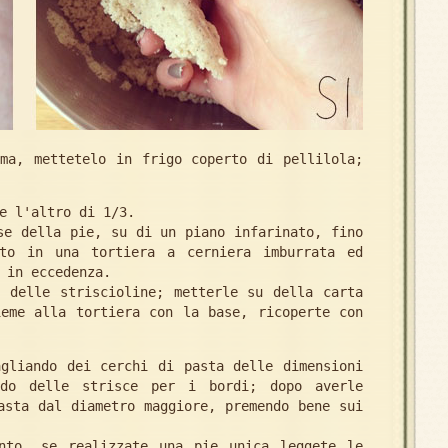
ima, mettetelo in frigo coperto di pellilola;
e l'altro di 1/3.
se della pie, su di un piano infarinato, fino
to in una tortiera a cerniera imburrata ed
 in eccedenza.
e delle striscioline; metterle su della carta
ieme alla tortiera con la base, ricoperte con
agliando dei cerchi di pasta delle dimensioni
ndo delle strisce per i bordi; dopo averle
asta dal diametro maggiore, premendo bene sui
nto, se realizzate una pie unica leggete le