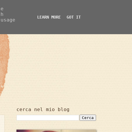
ze
th
LEARN MORE
GOT IT
 usage
cerca nel mio blog