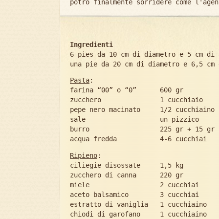
potrò finalmente sorridere come l'agen
Ingredienti
6 pies da 10 cm di diametro e 5 cm di 
una pie da 20 cm di diametro e 6,5 cm 
Pasta
:
farina “00” o “0” 600 gr
zucchero 1 cucchiaio
pepe nero macinato 1/2 cucchiaino
sale un pizzico
burro 225 gr + 15 gr
acqua fredda 4-6 cucchiai
Ripieno
:
ciliegie disossate 1,5 kg
zucchero di canna 220 gr
miele 2 cucchiai
aceto balsamico 3 cucchiai
estratto di vaniglia 1 cucchiaino
chiodi di garofano 1 cucchiaino