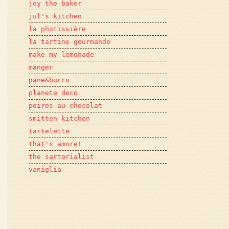
joy the baker
jul's kitchen
la photissière
la tartine gourmande
make my lemonade
manger
pane&burro
planete deco
poires au chocolat
smitten kitchen
tartelette
that's amore!
the sartorialist
vaniglia