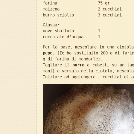
farina 75 gr
maizena 2 cucchiai
burro sciolto 3 cucchiai
Glassa
:
uovo sbattuto 1
cucchiaio d'acqua 1
Per la base, mescolare in una ciotol
pepe
. (Io ho sostituito 200 g di fari
g di farina di mandorle).
Tagliare il
burro
a cubetti su un tag
mani) e versalo nella ciotola, mescola
Iniziare ad aggiungere i cucchiai di
a