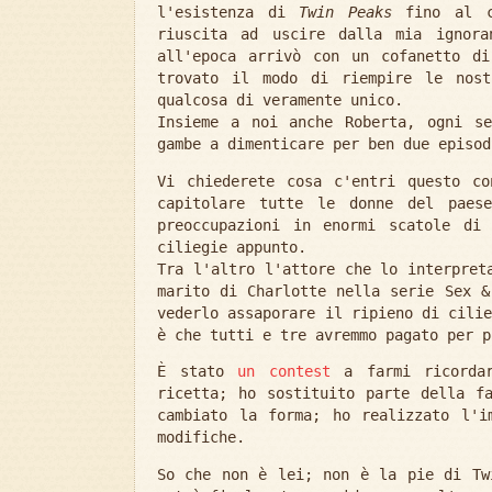
l'esistenza di
Twin Peaks
fino al co
riuscita ad uscire dalla mia ignora
all'epoca arrivò con un cofanetto d
trovato il modo di riempire le nost
qualcosa di veramente unico.
Insieme a noi anche Roberta, ogni s
gambe a dimenticare per ben due episod
Vi chiederete cosa c'entri questo c
capitolare tutte le donne del paese
preoccupazioni in enormi scatole di
ciliegie appunto.
Tra l'altro l'attore che lo interpret
marito di Charlotte nella serie Sex &
vederlo assaporare il ripieno di cili
è che tutti e tre avremmo pagato per p
È stato
un contest
a farmi ricordar
ricetta; ho sostituito parte della f
cambiato la forma; ho realizzato l'i
modifiche.
So che non è lei; non è la pie di Tw