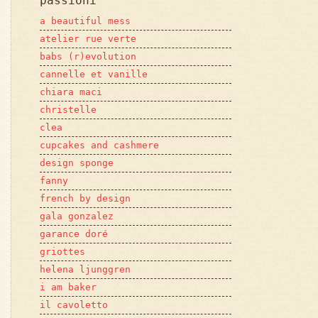
passioni
a beautiful mess
atelier rue verte
babs (r)evolution
cannelle et vanille
chiara maci
christelle
clea
cupcakes and cashmere
design sponge
fanny
french by design
gala gonzalez
garance doré
griottes
helena ljunggren
i am baker
il cavoletto