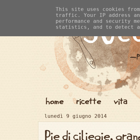
This site uses cookies from
traffic. Your IP address an
performance and security me
statistics, and to detect a
home
ricette
vita
lunedì 9 giugno 2014
Pie di ciliegie, gr