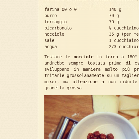
farina 00 o 0 140 g
burro 70 g
formaggio 70 g
bicarbonato ½ cucchiaino
nocciole 35 g (per me 5
sale 1 cucchiaino
acqua 2/3 cucchiai
Tostare le
nocciole
in forno a 180° 
andrebbe sempre tostata prima di e
sviluppano in maniera molto più pr
tritarle grossolanamente su un taglie
mixer, ma attenzione a non ridurle
granella grossa.