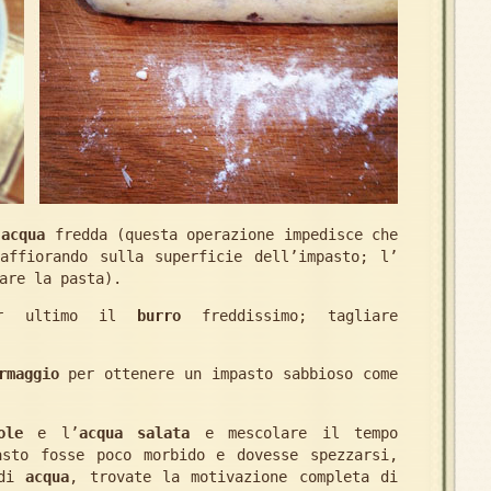
i
acqua
fredda (questa operazione impedisce che
affiorando sulla superficie dell’impasto; l’
are la pasta).
per ultimo il
burro
freddissimo; tagliare
rmaggio
per ottenere un impasto sabbioso come
ole
e l’
acqua salata
e mescolare il tempo
asto fosse poco morbido e dovesse spezzarsi,
 di
acqua
, trovate la motivazione completa di