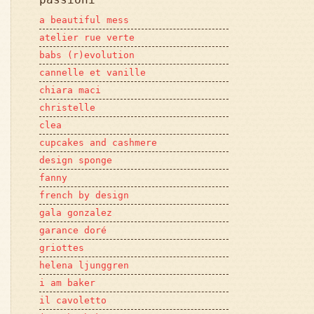
a beautiful mess
atelier rue verte
babs (r)evolution
cannelle et vanille
chiara maci
christelle
clea
cupcakes and cashmere
design sponge
fanny
french by design
gala gonzalez
garance doré
griottes
helena ljunggren
i am baker
il cavoletto