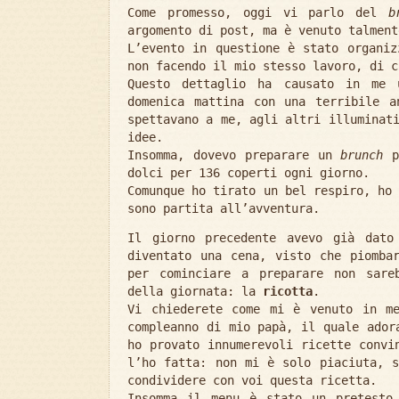
Come promesso, oggi vi parlo del
b
argomento di post, ma è venuto talment
L’evento in questione è stato organiz
non facendo il mio stesso lavoro, di c
Questo dettaglio ha causato in me 
domenica mattina con una terribile a
spettavano a me, agli altri illuminat
idee.
Insomma, dovevo preparare un
brunch
pe
dolci per 136 coperti ogni giorno.
Comunque ho tirato un bel respiro, ho
sono partita all’avventura.
Il giorno precedente avevo già dat
diventato una cena, visto che piomba
per cominciare a preparare non sare
della giornata: la
ricotta
.
Vi chiederete come mi è venuto in m
compleanno di mio papà, il quale ador
ho provato innumerevoli ricette convi
l’ho fatta: non mi è solo piaciuta, s
condividere con voi questa ricetta.
Insomma il menu è stato un pretesto