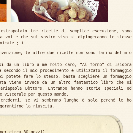
 estrapolato tre ricette di semplice esecuzione, sono
da voi e che sul vostro viso si dipingeranno le stesse
nicale ;-)
nvenzione, le altre due ricette non sono farina del mio
si da un libro a me molto caro, “Al forno” di Isidora
a secondo il mio procedimento e utilizzato il formaggio
oi potete fare lo stesso, basta scegliere un formaggio
ata viene invece da un altro fantastico libro che si
ariapaola Dèttore. Entrambe hanno storie speciali ed
e viscerale per questo mondo.
 credermi, se vi sembrano lunghe è solo perché le ho
garantirne la riuscita.
er circa 30 pezzi)