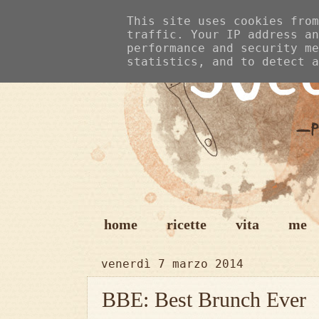
This site uses cookies from
traffic. Your IP address an
performance and security me
statistics, and to detect a
home
ricette
vita
me
venerdì 7 marzo 2014
BBE: Best Brunch Ever