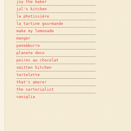
joy the baker
jul's kitchen
la photissière
la tartine gourmande
make my lemonade
manger
pane&burro
planete deco
poires au chocolat
smitten kitchen
tartelette
that's amore!
the sartorialist
vaniglia