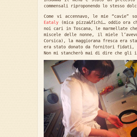
commensali riproponendo lo stesso dolc
Come vi accennavo, le mie “cavie” s
Eataly
(mica pizza&fichi… oddio ora ch
noi cari in Toscana, le marmellate ch
miscele delle nonne, il miele l’avev
Corsica), la maggiorana fresca era st
era stato donato da fornitori fidati, 
Non mi stancherò mai di dire che gli i