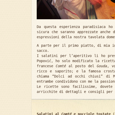
Da questa esperienza paradisiaca ho
sicura che saranno apprezzate anche 
espressioni della nostra tavolata dome
A parte per il primo piatto, di mia i
sacco.
I salatini per l’aperitivo li ho pre
Popović, ho solo modificato la ricett
francese
Comté
al posto del
Gouda
, v
ricco e saporito; e la famosa crost
chiama “Dolci ad occhi chiusi” di M
entrambe condividono con me la passion
Le ricette sono facilissime, dovete
arricchite di dettagli e consigli per 
Salatini al
Comté
e nocciole tostate
(p