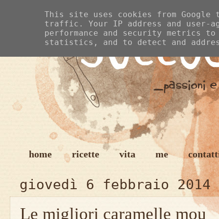
This site uses cookies from Google 
traffic. Your IP address and user-a
performance and security metrics to
statistics, and to detect and addre
home
ricette
vita
me
contatt
giovedì 6 febbraio 2014
Le migliori caramelle mou