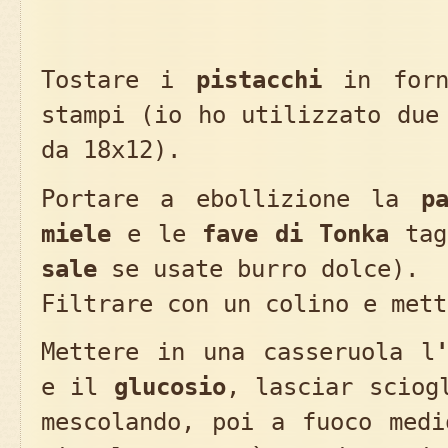
Tostare i
pistacchi
in forn
stampi (io ho utilizzato due
da 18x12).
Portare a ebollizione la
p
miele
e le
fave di Tonka
tag
sale
se usate burro dolce).
Filtrare con un colino e mett
Mettere in una casseruola l
e il
glucosio
, lasciar sciog
mescolando, poi a fuoco medi