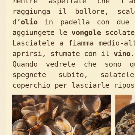
Mentre aspettate che l’a
raggiunga il bollore, scal
d’
olio
in padella con due 
aggiungete le
vongole
scolat
Lasciatele a fiamma medio-al
aprirsi, sfumate con il
vino
.
Quando vedrete che sono q
spegnete subito, salate
coperchio per lasciarle ripos