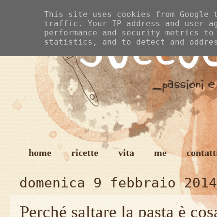
This site uses cookies from Google 
traffic. Your IP address and user-a
performance and security metrics to
statistics, and to detect and addre
home
ricette
vita
me
contatt
domenica 9 febbraio 2014
Perché saltare la pasta è cos