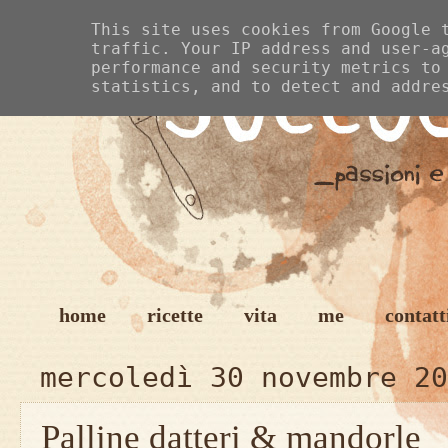
This site uses cookies from Google 
traffic. Your IP address and user-a
performance and security metrics to
statistics, and to detect and addre
home
ricette
vita
me
contatt
mercoledì 30 novembre 20
Palline datteri & mandorle