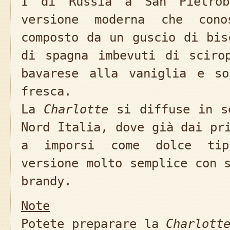
I di Russia a San Pietrob
versione moderna che cono
composto da un guscio di bis
di spagna imbevuti di sciro
bavarese alla vaniglia e so
fresca.
La
Charlotte
si diffuse in s
Nord Italia, dove già dai pr
a imporsi come dolce tipi
versione molto semplice con 
brandy.
Note
Potete preparare la
Charlott