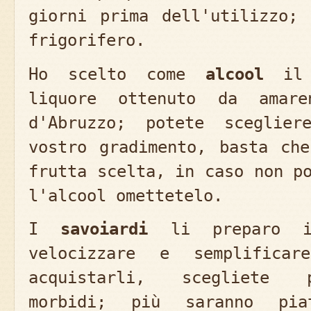
giorni prima dell'utilizzo;
frigorifero.
Ho scelto come
alcool
il R
liquore ottenuto da amare
d'Abruzzo; potete sceglier
vostro gradimento, basta ch
frutta scelta, in caso non p
l'alcool omettetelo.
I
savoiardi
li preparo i
velocizzare e semplificar
acquistarli, scegliete p
morbidi; più saranno pi