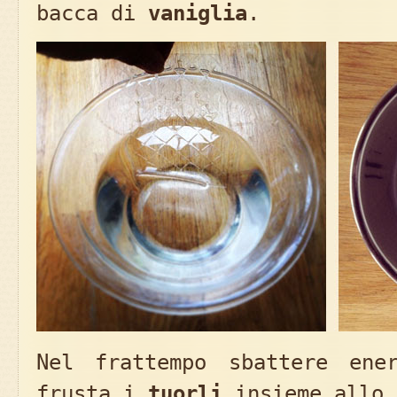
bacca di
vaniglia
.
Nel frattempo sbattere ene
frusta i
tuorli
insieme allo