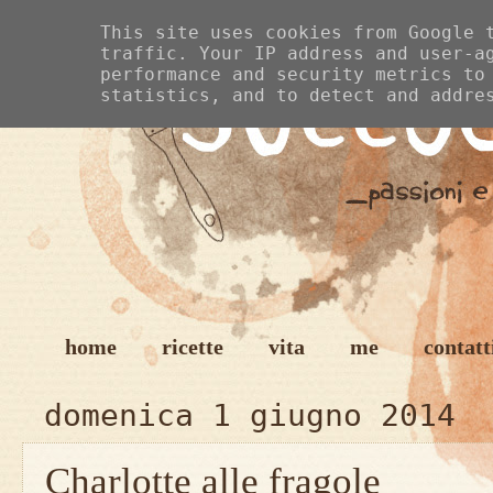
This site uses cookies from Google 
traffic. Your IP address and user-a
performance and security metrics to
statistics, and to detect and addre
home
ricette
vita
me
contatt
domenica 1 giugno 2014
Charlotte alle fragole