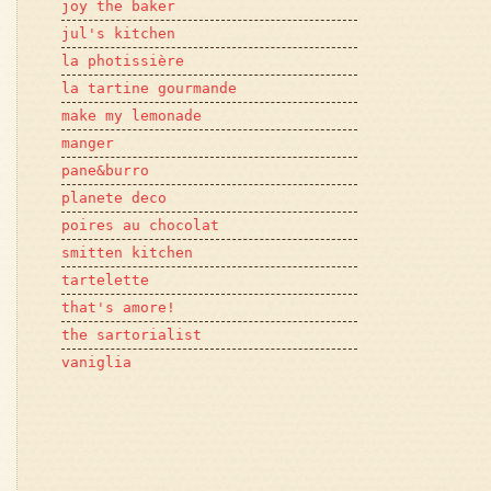
joy the baker
jul's kitchen
la photissière
la tartine gourmande
make my lemonade
manger
pane&burro
planete deco
poires au chocolat
smitten kitchen
tartelette
that's amore!
the sartorialist
vaniglia