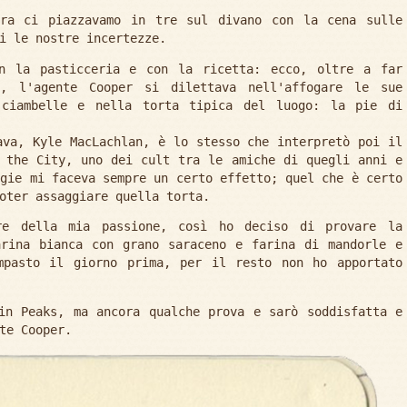
era ci piazzavamo in tre sul divano con la cena sulle
i le nostre incertezze.
on la pasticceria e con la ricetta: ecco, oltre a far
, l'agente Cooper si dilettava nell'affogare le sue
 ciambelle e nella torta tipica del luogo: la pie di
ava, Kyle MacLachlan, è lo stesso che interpretò poi il
 the City, uno dei cult tra le amiche di quegli anni e
egie mi faceva sempre un certo effetto; quel che è certo
oter assaggiare quella torta.
e della mia passione, così ho deciso di provare la
arina bianca con grano saraceno e farina di mandorle e
mpasto il giorno prima, per il resto non ho apportato
in Peaks, ma ancora qualche prova e sarò soddisfatta e
te Cooper.