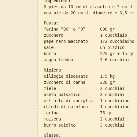
Ingredienti
6 pies da 10 cm di diametro e 5 cm di 
una pie da 20 cm di diametro e 6,5 cm 
Pasta
:
farina “00” o “0” 600 gr
zucchero 1 cucchiaio
pepe nero macinato 1/2 cucchiaino
sale un pizzico
burro 225 gr + 15 gr
acqua fredda 4-6 cucchiai
Ripieno
:
ciliegie disossate 1,5 kg
zucchero di canna 220 gr
miele 2 cucchiai
aceto balsamico 3 cucchiai
estratto di vaniglia 1 cucchiaino
chiodi di garofano 1 cucchiaino
farina 75 gr
maizena 2 cucchiai
burro sciolto 3 cucchiai
Glassa
: