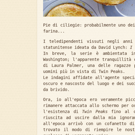
Pie di ciliegie: probabilmente uno de
farina...
I teledipendenti vissuti negli anni
statunitense ideata da David Lynch:
I 
In breve, la serie è ambientata i
Washington; l'apparente tranquillità 
di Laura Palmer, una delle ragazze 
uomini più in vista di Twin Peaks.
Le indagini affidate all'agente speci
oscuro e nascosto del luogo e dei suo
da brivido.
Ora, io all'epoca ero veramente pic
rimanere attaccata allo schermo per o
l'esistenza di
Twin Peaks
fino al co
riuscita ad uscire dalla mia ignora
all'epoca arrivò con un cofanetto d
trovato il modo di riempire le nost