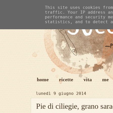
This site uses cookies from
traffic. Your IP address an
performance and security me
statistics, and to detect a
home
ricette
vita
me
lunedì 9 giugno 2014
Pie di ciliegie, grano sa