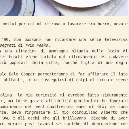
i motivi per cui mi ritrovo a lavorare tra burro, uova e
 '90, non possono non ricordare una serie televisiva
segreti di Twin Peaks
.
n una cittadina di montagna situata nello Stato di
dei boschi viene turbata dal ritrovamento del cadavere
più popolari della città, nonché figlia di uno degli
ale Dale Cooper permetteranno di far affiorare il lato
i abitanti, in un susseguirsi di colpi di scena e scene
colina; la mia curiosità mi avrebbe fatto sicuramente
re, ma forse grazie all'abilità genitoriale ho ignorato
mpimento del ventiquattresimo anno di età; se sono
nza, devo ringraziare il mio coinquilino Alberto che
i DVD e gli occhi che gli brillavano, dicendo di aver
re serate post lavorative cariche di depressione con