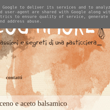
 Google to deliver its services and to analy
d user-agent are shared with Google along wi
trics to ensure quality of service, generate
nd address abuse.
contatti
raceno e aceto balsamico