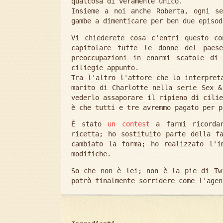
qualcosa di veramente unico.
Insieme a noi anche Roberta, ogni s
gambe a dimenticare per ben due episod
Vi chiederete cosa c'entri questo c
capitolare tutte le donne del paese
preoccupazioni in enormi scatole di
ciliegie appunto.
Tra l'altro l'attore che lo interpret
marito di Charlotte nella serie Sex &
vederlo assaporare il ripieno di cili
è che tutti e tre avremmo pagato per p
È stato
un contest
a farmi ricordar
ricetta; ho sostituito parte della f
cambiato la forma; ho realizzato l'i
modifiche.
So che non è lei; non è la pie di Tw
potrò finalmente sorridere come l'agen