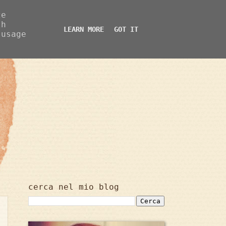
ze
th
LEARN MORE
GOT IT
 usage
cerca nel mio blog