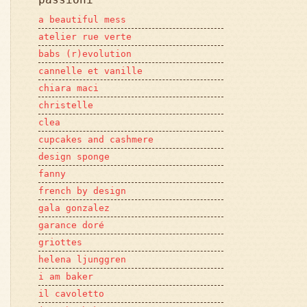
a beautiful mess
atelier rue verte
babs (r)evolution
cannelle et vanille
chiara maci
christelle
clea
cupcakes and cashmere
design sponge
fanny
french by design
gala gonzalez
garance doré
griottes
helena ljunggren
i am baker
il cavoletto