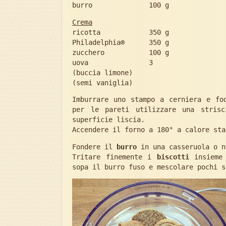
burro 100 g
Crema
ricotta 350 g
Philadelphia® 350 g
zucchero 100 g
uova 3
(buccia limone)
(semi vaniglia)
Imburrare uno stampo a cerniera e fo
per le pareti utilizzare una stris
superficie liscia.
Accendere il forno a 180° a calore sta
Fondere il
burro
in una casseruola o n
Tritare finemente i
biscotti
insieme
sopa il burro fuso e mescolare pochi s