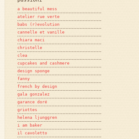
a beautiful mess
atelier rue verte
babs (r)evolution
cannelle et vanille
chiara maci
christelle
clea
cupcakes and cashmere
design sponge
fanny
french by design
gala gonzalez
garance doré
griottes
helena ljunggren
i am baker
il cavoletto