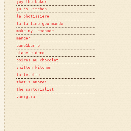
joy the baker
jul's kitchen
la photissière
la tartine gourmande
make my lemonade
manger
pane&burro
planete deco
poires au chocolat
smitten kitchen
tartelette
that's amore!
the sartorialist
vaniglia