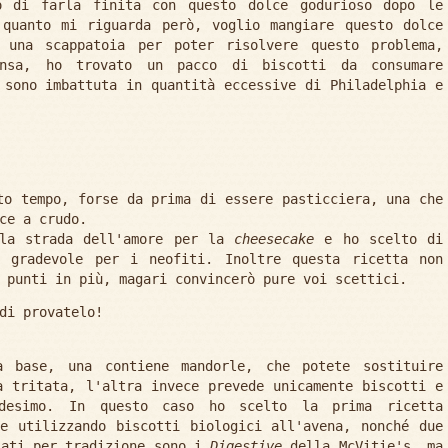
o di farla finita con questo dolce godurioso dopo le
 quanto mi riguarda però, voglio mangiare questo dolce
 una scappatoia per poter risolvere questo problema,
ensa, ho trovato un pacco di biscotti da consumare
 sono imbattuta in quantità eccessive di Philadelphia e
to tempo, forse da prima di essere pasticciera, una che
ce a crudo.
 la strada dell'amore per la
cheesecake
e ho scelto di
ù gradevole per i neofiti. Inoltre questa ricetta non
 punti in più, magari convincerò pure voi scettici.
di provatelo!
 base, una contiene mandorle, che potete sostituire
a tritata, l'altra invece prevede unicamente biscotti e
desimo. In questo caso ho scelto la prima ricetta
e utilizzando biscotti biologici all'avena, nonché due
sati per tradizione sono i
Digestive
della McVitie's, ma