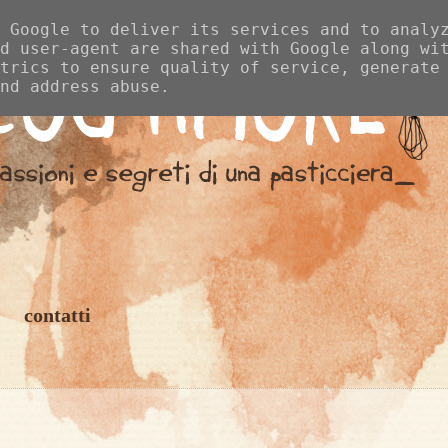
 Google to deliver its services and to analy
d user-agent are shared with Google along wi
trics to ensure quality of service, generate
nd address abuse.
contatti