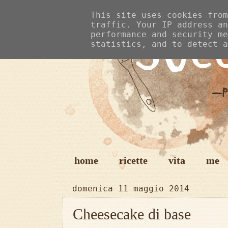
This site uses cookies from
traffic. Your IP address an
performance and security me
statistics, and to detect a
home
ricette
vita
me
domenica 11 maggio 2014
Cheesecake di base