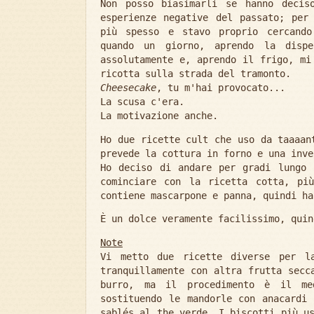
Non posso biasimarli se hanno decis
esperienze negative del passato; per
più spesso e stavo proprio cercando
quando un giorno, aprendo la disp
assolutamente e, aprendo il frigo, mi
ricotta sulla strada del tramonto.
Cheesecake
, tu m'hai provocato...
La scusa c'era.
La motivazione anche.
Ho due ricette cult che uso da taaaan
prevede la cottura in forno e una inve
Ho deciso di andare per gradi lungo
cominciare con la ricetta cotta, pi
contiene mascarpone e panna, quindi ha
È un dolce veramente facilissimo, quin
Note
Vi metto due ricette diverse per la
tranquillamente con altra frutta secc
burro, ma il procedimento è il me
sostituendo le mandorle con anacardi 
sablés al the verde. I biscotti più u