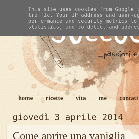
This site uses cookies from Google 
traffic. Your IP address and user-a
performance and security metrics to
statistics, and to detect and addre
home
ricette
vita
me
contatt
giovedì 3 aprile 2014
Come aprire una vaniglia