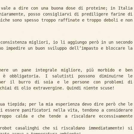
 vale a dire con una buona dose di proteine; in Italia
hiaramente, posso consigliarvi di prediligere farine di
miche sono spesso troppo raffinate e troppo deboli e non
 consistenza migliori, io li aggiungo però in un secondo
no impedire un buon sviluppo dell’impasto e bloccare la
nere un pane integrale migliore, più morbido e ben
 è obbligatoria. I salutisti possono diminuirne le
 per il burro di soia e le persone con problemi di
chiai di olio extravergine. Quindi niente scuse!
qua tiepida; per la mia esperienza devo dire però che le
di essere panificatori nella vita, tendono a considerare
roppo calda e che tende a riscaldare eccessivamente
robot casalinghi che si riscaldano immediatamente) si
zate acqua a temperatura ambiente!