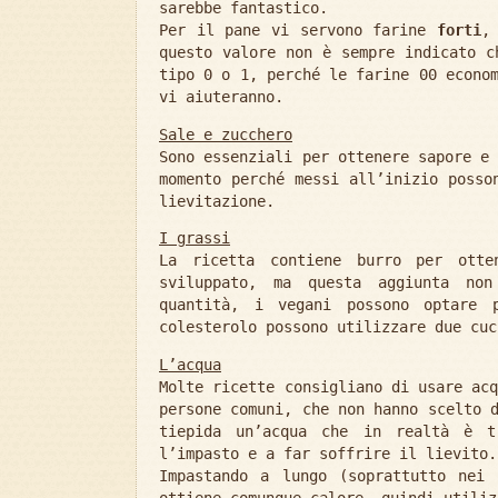
sarebbe fantastico.
Per il pane vi servono farine
forti
,
questo valore non è sempre indicato c
tipo 0 o 1, perché le farine 00 econo
vi aiuteranno.
Sale e zucchero
Sono essenziali per ottenere sapore e
momento perché messi all’inizio posso
lievitazione.
I grassi
La ricetta contiene burro per otte
sviluppato, ma questa aggiunta non
quantità, i vegani possono optare
colesterolo possono utilizzare due cuc
L’acqua
Molte ricette consigliano di usare ac
persone comuni, che non hanno scelto 
tiepida un’acqua che in realtà è t
l’impasto e a far soffrire il lievito.
Impastando a lungo (soprattutto nei 
ottiene comunque calore, quindi utiliz