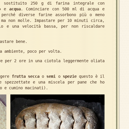
 sostituito 250 g di farina integrale con
o
e
acqua
. Cominciare con 500 ml di acqua e
 perché diverse farine assorbono più o meno
 ma non molle. Impastare per 10 minuti circa,
io e una velocità bassa, per non riscaldare
astare bene.
a ambiente, poco per volta.
re per 2 ore in una ciotola leggermente oliata
ngere
frutta secca
o
semi
o
spezie
questo è il
e spezzettate e una miscela per pane che ho
o e cumino macinati).