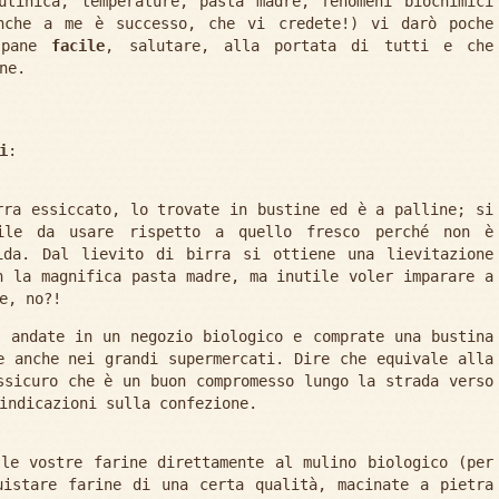
utinica, temperature, pasta madre, fenomeni biochimici
anche a me è successo, che vi credete!) vi darò poche
n pane
facile
, salutare, alla portata di tutti e che
ne.
i
:
rra essiccato, lo trovate in bustine ed è a palline; si
ile da usare rispetto a quello fresco perché non è
ida. Dal lievito di birra si ottiene una lievitazione
n la magnifica pasta madre, ma inutile voler imparare a
e, no?!
 andate in un negozio biologico e comprate una bustina
e anche nei grandi supermercati. Dire che equivale alla
ssicuro che è un buon compromesso lungo la strada verso
indicazioni sulla confezione.
le vostre farine direttamente al mulino biologico (per
uistare farine di una certa qualità, macinate a pietra