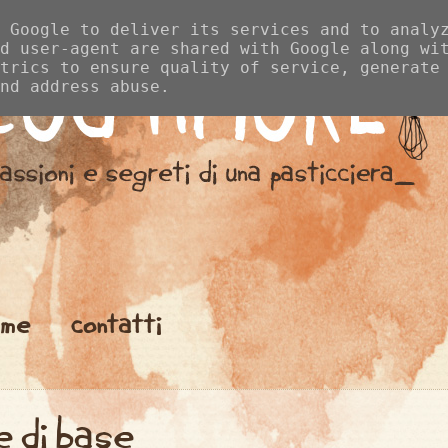
 Google to deliver its services and to analy
d user-agent are shared with Google along wi
trics to ensure quality of service, generate
nd address abuse.
me
contatti
e di base