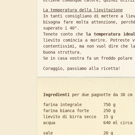
La temperatura della lievitazione
In tanti consigliano di mettere a lie
bisogna fare molta attenzione, perch
superato i 40°.
Tenete conto che
la temperatura idea
lievito comincia a morire. Potreste v
contentissimi, ma non vuol dire che l
buona struttura.
Se in casa vostra fa un freddo polare 
Coraggio, passiamo alla ricetta!
Ingredienti
per due pagnotte da 30 cm 
farina integrale 750 g
farina bianca forte 250 g
lievito di birra secco 15 g
acqua 640 ml circa
sale 20 g