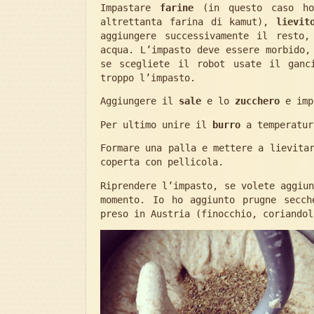
Impastare
farine
(in questo caso ho
altrettanta farina di kamut),
lievit
aggiungere successivamente il resto,
acqua. L’impasto deve essere morbido,
se scegliete il robot usate il ganc
troppo l’impasto.
Aggiungere il
sale
e lo
zucchero
e imp
Per ultimo unire il
burro
a temperatur
Formare una palla e mettere a lievita
coperta con pellicola.
Riprendere l’impasto, se volete aggiu
momento. Io ho aggiunto prugne secch
preso in Austria (finocchio, coriandol