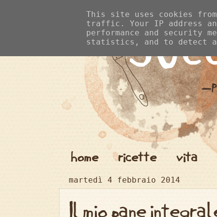
This site uses cookies from
traffic. Your IP address an
performance and security me
statistics, and to detect a
home
ricette
vita
martedì 4 febbraio 2014
Il mio pane integral