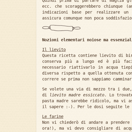
Quindi prima di parlare di maglia gl
ecc. che scoraggerebbero chiunque (
indicazioni base per realizzare u
assicura comunque non poca soddisfazio
Nozioni elementari noiose ma essenzial
Il lievito
Questa ricetta contiene lievito di bi
conserva più a lungo ed è più fac
necessario riattivarlo in acqua tiep
diversa rispetto a quella ottenuta co
correre se prima non sappiamo camminar
Se volete una via di mezzo tra i due,
di
lievito madre essiccato
. Lo trovat
pasta madre sarebbe ridicolo, ma vi a
il sapere :-). Per le dosi seguite le 
Le farine
Non vi chiederò di andare a prendere 
ora!), ma vi devo consigliare di acq