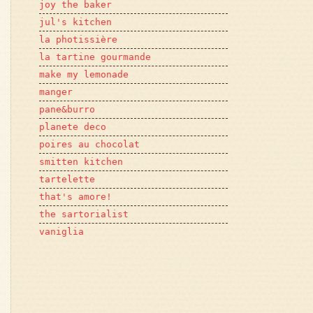
joy the baker
jul's kitchen
la photissière
la tartine gourmande
make my lemonade
manger
pane&burro
planete deco
poires au chocolat
smitten kitchen
tartelette
that's amore!
the sartorialist
vaniglia