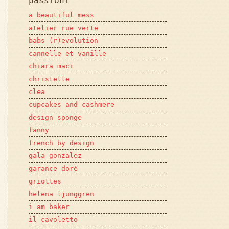
passioni
a beautiful mess
atelier rue verte
babs (r)evolution
cannelle et vanille
chiara maci
christelle
clea
cupcakes and cashmere
design sponge
fanny
french by design
gala gonzalez
garance doré
griottes
helena ljunggren
i am baker
il cavoletto