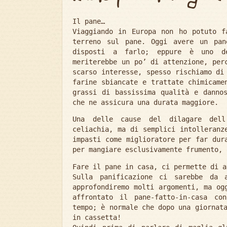
Il pane…
Viaggiando in Europa non ho potuto f
terreno sul pane. Oggi avere un pan
disposti a farlo; eppure è uno de
meriterebbe un po’ di attenzione, per
scarso interesse, spesso rischiamo di
farine sbiancate e trattate chimicame
grassi di bassissima qualità e danno
che ne assicura una durata maggiore.
Una delle cause del dilagare dell
celiachia, ma di semplici intolleranz
impasti come miglioratore per far dur
per mangiare esclusivamente frumento, 
Fare il pane in casa, ci permette di a
Sulla panificazione ci sarebbe da 
approfondiremo molti argomenti, ma og
affrontato il pane-fatto-in-casa co
tempo; è normale che dopo una giornat
in cassetta!