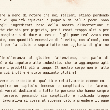
are a meno di notare che noi italiani stiamo perdendo
e di qualità equivale a pagarlo di più e pochi sono
gli ingredienti base della nostra alimentazione e
ché che sia per pigrizia, per i costi troppo alti o per
 mangiare o di dare ai nostri figli pane realizzato con
nte, con quantità eccessive di lievito, con alcool, con
si per la salute e soprattutto con aggiunta di glutine
’intolleranza al glutine (attenzione, non parlo di
e) è da imputare alle industrie, che lo aggiungono agli
are i prodotti più a lungo. Il nostro corpo non è fatto
a cui inoltre è stato aggiunto glutine!
vere un prodotto di qualità e relativamente economico.
aprire un capitolo immenso e complicato. Lo faremo,
gi vorrei dedicarmi a tutte le persone che hanno sempre
n terrore, pensando sia complicato e richieda troppo
a lavorativa si corra al supermercato a prendere il pane