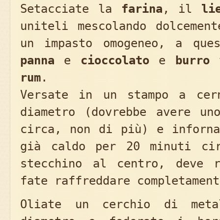
Setacciate la
farina
, il
li
uniteli mescolando dolcement
un impasto omogeneo, a que
panna
e
cioccolato
e
burro
t
rum
.
Versate in un stampo a cer
diametro (dovrebbe avere un
circa, non di più) e inforna
già caldo per 20 minuti ci
stecchino al centro, deve r
fate raffreddare completament
Oliate un cerchio di met