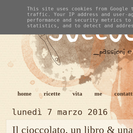
This site uses cookies from Google 
traffic. Your IP address and user-a
performance and security metrics to
statistics, and to detect and addre
home
ricette
vita
me
contatt
lunedì 7 marzo 2016
Il cioccolato, un libro & una