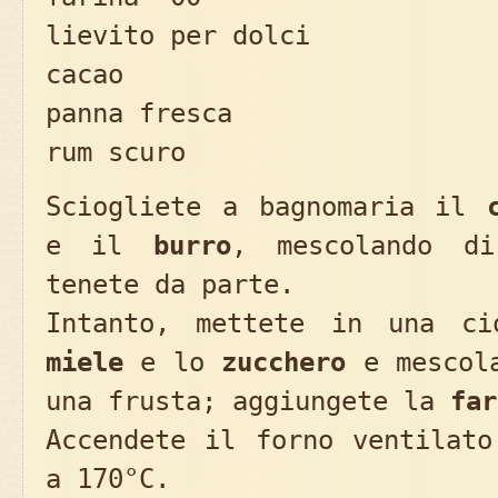
lievito per dolci 
cacao 15
panna fresca 8
rum scuro 3
Sciogliete a bagnomaria il
e il
burro
, mescolando d
tenete da parte.
Intanto, mettete in una c
miele
e lo
zucchero
e mescola
una frusta; aggiungete la
far
Accendete il forno ventilato
a 170°C.