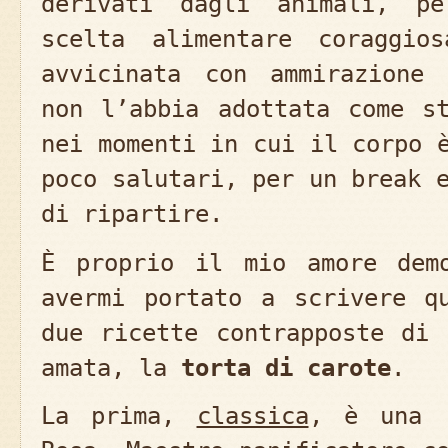
derivati dagli animali, p
scelta alimentare coraggio
avvicinata con ammirazione 
non l’abbia adottata come s
nei momenti in cui il corpo 
poco salutari, per un break 
di ripartire.
È proprio il mio amore dem
avermi portato a scrivere q
due ricette contrapposte di 
amata, la
torta di carote
.
La prima,
classica
, è una r