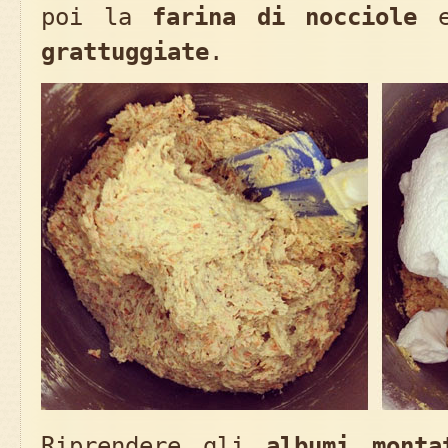
poi la
farina di nocciole
e
grattuggiate
.
Riprendere gli
albumi monta