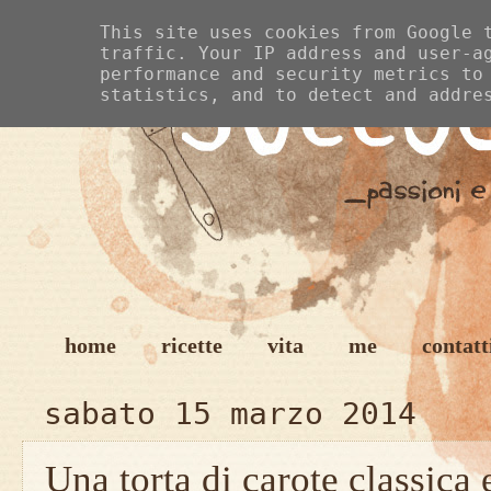
This site uses cookies from Google 
traffic. Your IP address and user-a
performance and security metrics to
statistics, and to detect and addre
home
ricette
vita
me
contatt
sabato 15 marzo 2014
Una torta di carote classica 