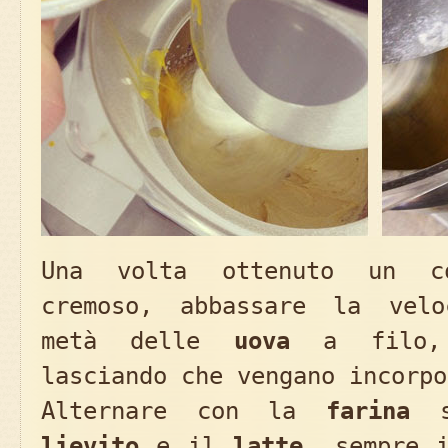
Una volta ottenuto un c
cremoso, abbassare la velo
metà delle
uova
a filo, 
lasciando che vengano incorpo
Alternare con la
farina
se
lievito
e il
latte
, sempre 