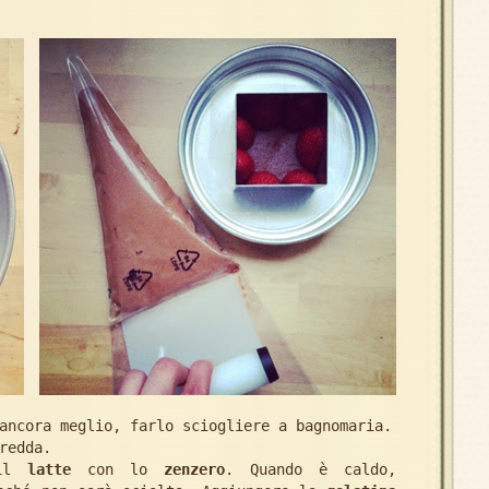
ncora meglio, farlo sciogliere a bagnomaria.
redda.
 il
latte
con lo
zenzero
. Quando è caldo,