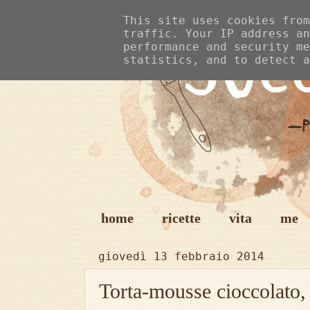
This site uses cookies from
traffic. Your IP address an
performance and security me
statistics, and to detect a
home
ricette
vita
me
giovedì 13 febbraio 2014
Torta-mousse cioccolato,