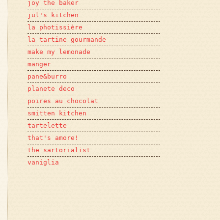
joy the baker
jul's kitchen
la photissière
la tartine gourmande
make my lemonade
manger
pane&burro
planete deco
poires au chocolat
smitten kitchen
tartelette
that's amore!
the sartorialist
vaniglia