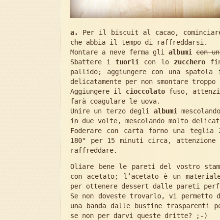
a.
Per il biscuit al cacao, cominciar
che abbia il tempo di raffreddarsi.
Montare a neve ferma gli
albumi
con u
Sbattere i
tuorli
con lo
zucchero
fin
pallido; aggiungere con una spatola
delicatamente per non smontare troppo 
Aggiungere il
cioccolato
fuso, attenzi
farà coagulare le uova.
Unire un terzo degli
albumi
mescolando
in due volte, mescolando molto delicat
Foderare con carta forno una teglia 
180° per 15 minuti circa, attenzione
raffreddare.
Oliare bene le pareti del vostro sta
con acetato; l’acetato è un material
per ottenere dessert dalle pareti perf
Se non doveste trovarlo, vi permetto 
una banda dalle bustine trasparenti p
se non per darvi queste dritte? ;-)