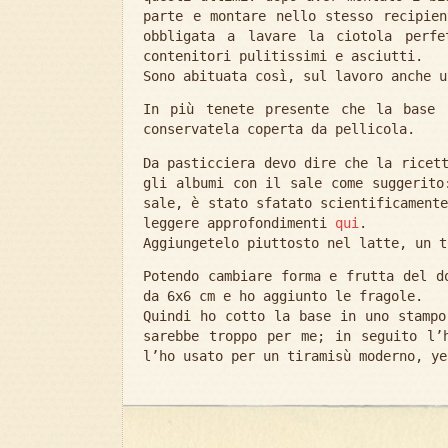
parte e montare nello stesso recipien
obbligata a lavare la ciotola perfe
contenitori pulitissimi e asciutti.
Sono abituata così, sul lavoro anche u
In più tenete presente che la base 
conservatela coperta da pellicola.
Da pasticciera devo dire che la ricet
gli albumi con il sale come suggerito
sale, è stato sfatato scientificament
leggere approfondimenti
qui
.
Aggiungetelo piuttosto nel latte, un t
Potendo cambiare forma e frutta del d
da 6x6 cm e ho aggiunto le fragole.
Quindi ho cotto la base in uno stampo
sarebbe troppo per me; in seguito l’
l’ho usato per un tiramisù moderno, ye