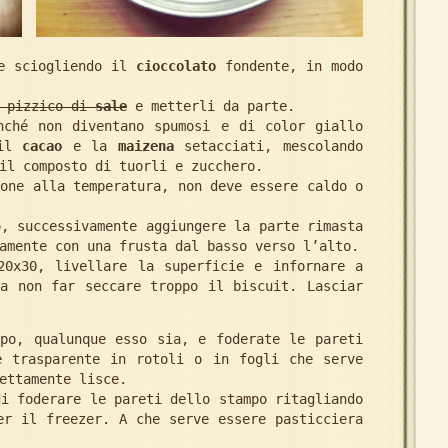
e sciogliendo il
cioccolato
fondente, in modo
n pizzico di
sale
e metterli da parte.
ché non diventano spumosi e di color giallo
 il
cacao
e la
maizena
setacciati, mescolando
il composto di tuorli e zucchero.
one alla temperatura, non deve essere caldo o
, successivamente aggiungere la parte rimasta
amente con una frusta dal basso verso l’alto.
20x30, livellare la superficie e infornare a
 a non far seccare troppo il biscuit. Lasciar
mpo, qualunque esso sia, e foderate le pareti
e trasparente in rotoli o in fogli che serve
ettamente lisce.
di foderare le pareti dello stampo ritagliando
er il freezer. A che serve essere pasticciera