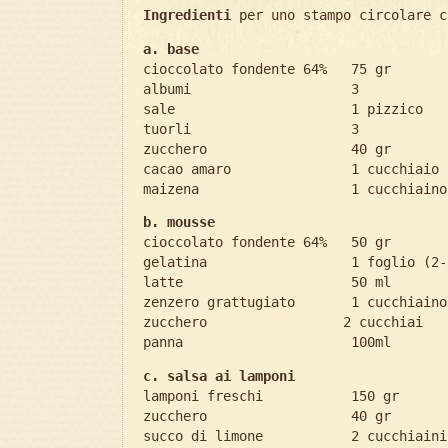
Ingredienti
per uno stampo circolare c
a. base
cioccolato fondente 64% 75 gr
albumi 3
sale 1 pizzico
tuorli 3
zucchero 40 gr
cacao amaro 1 cucchiaio
maizena 1 cucchiaino
b. mousse
cioccolato fondente 64% 50 gr
gelatina 1 foglio (2-3 
latte 50 ml
zenzero grattugiato 1 cucchiaino
zucchero 2 cucchiai
panna 100ml
c. salsa ai lamponi
lamponi freschi 150 gr
zucchero 40 gr
succo di limone 2 cucchiaini