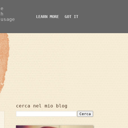
ze
th
LEARN MORE
GOT IT
 usage
cerca nel mio blog