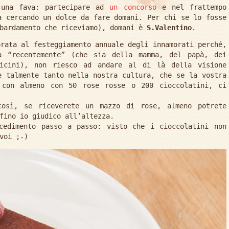
 una fava: partecipare ad
un concorso
e nel frattempo
a cercando un dolce da fare domani. Per chi se lo fosse
mbardamento che riceviamo), domani è
S.Valentino
.
orata al festeggiamento annuale degli innamorati perché,
a “recentemente” (che sia della mamma, del papà, dei
icini), non riesco ad andare al di là della visione
e talmente tanto nella nostra cultura, che se la vostra
 con almeno con 50 rose rosse o 200 cioccolatini, ci
osì, se riceverete un mazzo di rose, almeno potrete
fino io giudico all’altezza.
cedimento passo a passo: visto che i cioccolatini non
voi ;-)