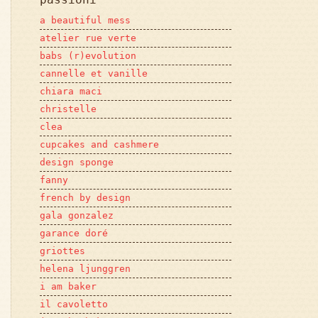
a beautiful mess
atelier rue verte
babs (r)evolution
cannelle et vanille
chiara maci
christelle
clea
cupcakes and cashmere
design sponge
fanny
french by design
gala gonzalez
garance doré
griottes
helena ljunggren
i am baker
il cavoletto