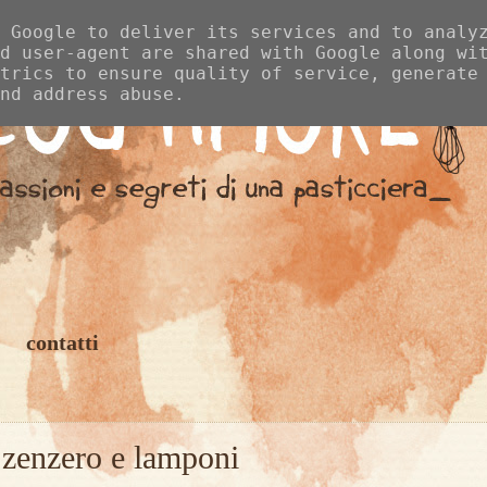
 Google to deliver its services and to analy
d user-agent are shared with Google along wi
trics to ensure quality of service, generate
nd address abuse.
contatti
 zenzero e lamponi